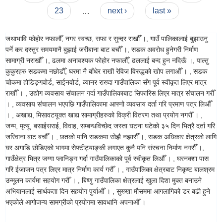
23
…
next ›
last »
जथाभावि फोहोर नफालौँ, नगर स्वच्छ, सफा र सुन्दर राखौँ ।, गाउँ पालिकालाई बुझाउनु
पर्ने कर दस्तुर समयमानै बुझाई जरीबाना बाट बचौँ ।, सडक अवरोध हुनेगरी निर्माण
सामाग्री नराखौँ ।, ढलमा अनावश्यक फोहोर नफालौँ, ढललाई बन्द हुन नदिऊँ ।, पाल्तु
कुकुरहरु सडकमा नछोडौँ, घरमा नै बाँधेर राखी रेविज विरुद्धको खोप लगाऔँ । , सडक
चोकमा होडिङ्गवोर्ड, साईनवोर्ड, व्यानर राख्दा गाउँपालिका सँग पूर्व स्वीकृत लिएर मात्र
राखौँ । , उद्योग व्यवसाय संचालन गर्दा गाउँपालिकाबाट सिफारिस लिएर मात्र संचालन गरौँ
। , व्यवसाय संचालन भएपछि गाउँपालिकामा आफ्नो व्यवसाय दर्ता गरि प्रमाण पत्र लिऔँ
। , अखाद्य, मिसावटयूक्त खाद्य सामाग्रीहरुको विक्री वितरण तथा प्रयोग नगरौँ । ,
जन्म, मृत्यू, बसाईसराई, विवाह, सम्बन्धविच्छेद जस्ता घटना घटेको ३५ दिन भित्रै दर्ता गरि
जरिवाना बाट बचौँ । , छतको पानि सडकमा सोझै नझारौँ ।, सडक अधिकार क्षेत्रको लागि
घर अगाडि छोडिएको भागमा सेफ्टीट्याङ्की लगाएत कुनै पनि संरचना निर्माण नगरौँ ।,
गाउँक्षेत्र भित्र जग्गा प्लानिङ्ग गर्दा गाउँपालिकाको पूर्व स्वीकृत लिऔँ । , घरनक्शा पास
गरि ईजाजन पत्र लिएर मात्र निर्माण कार्य गरौँ । , गाउँपालिका क्षेत्रबाट निकृष्ट बालश्रम
उन्मूलन कार्यमा सहयोग गरौँ । , बिष्णु गाउँपालिका क्षेत्रलाई खुला दिशा मुक्त बनाउने
अभियानलाई सार्थकता दिन सहयोग पुर्याऔँ । , सुख्खा मौसममा आगलागिको डर बढी हुने
भएकोले आगोजन्य सामग्रीको प्रयोगमा सावधानि अपनाऔँ ।