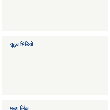
युटूब भिडियो
मुख्य लिंक