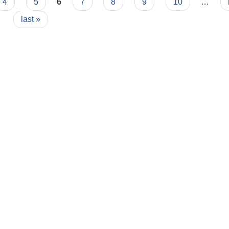
4
5
6
7
8
9
10
…
last »