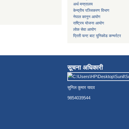
अर्थ मन्त्रालय
केन्द्रीय पञ्जिकरण विभाग
नेपाल कानुन आयोग
राष्ट्रिय योजना आयोग
लोक सेवा आयोग
प्रिती फन्ट बाट युनिकोड कन्भर्रटर
सूचना अधिकारी
सुनिल कुमार यादव
9854039544