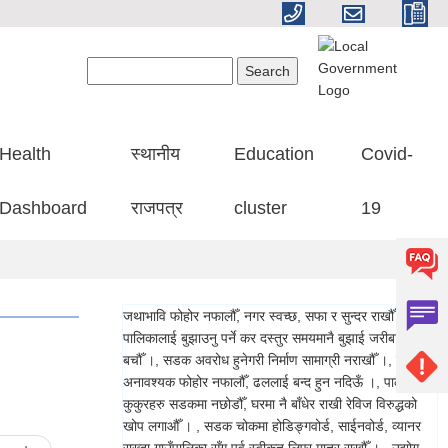
Search form
Search
Health
स्थानीय
Education
Covid-
Dashboard
राजपत्र
cluster
19
जथाभावि फोहोर नफालौँ, नगर स्वच्छ, सफा र सुन्दर राखौँ ।, गाउँ
पालिकालाई बुझाउनु पर्ने कर दस्तुर समयमानै बुझाई जरीबाना बाट
बचौँ ।, सडक अवरोध हुनेगरी निर्माण सामाग्री नराखौँ ।, ढलमा
अनावश्यक फोहोर नफालौँ, ढललाई बन्द हुन नदिऊँ ।, पाल्तु
कुकुरहरु सडकमा नछोडौँ, घरमा नै बाँधेर राखी रेविज विरुद्धको
खोप लगाऔँ । , सडक चोकमा होडिङ्गवोर्ड, साईनवोर्ड, व्यानर