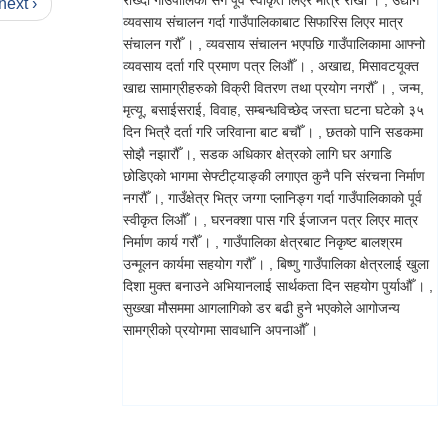
राख्दा गाउँपालिका सँग पूर्व स्वीकृत लिएर मात्र राखौँ । , उद्योग
next ›
व्यवसाय संचालन गर्दा गाउँपालिकाबाट सिफारिस लिएर मात्र
संचालन गरौँ । , व्यवसाय संचालन भएपछि गाउँपालिकामा आफ्नो
व्यवसाय दर्ता गरि प्रमाण पत्र लिऔँ । , अखाद्य, मिसावटयूक्त
खाद्य सामाग्रीहरुको विक्री वितरण तथा प्रयोग नगरौँ । , जन्म,
मृत्यू, बसाईसराई, विवाह, सम्बन्धविच्छेद जस्ता घटना घटेको ३५
दिन भित्रै दर्ता गरि जरिवाना बाट बचौँ । , छतको पानि सडकमा
सोझै नझारौँ ।, सडक अधिकार क्षेत्रको लागि घर अगाडि
छोडिएको भागमा सेफ्टीट्याङ्की लगाएत कुनै पनि संरचना निर्माण
नगरौँ ।, गाउँक्षेत्र भित्र जग्गा प्लानिङ्ग गर्दा गाउँपालिकाको पूर्व
स्वीकृत लिऔँ । , घरनक्शा पास गरि ईजाजन पत्र लिएर मात्र
निर्माण कार्य गरौँ । , गाउँपालिका क्षेत्रबाट निकृष्ट बालश्रम
उन्मूलन कार्यमा सहयोग गरौँ । , बिष्णु गाउँपालिका क्षेत्रलाई खुला
दिशा मुक्त बनाउने अभियानलाई सार्थकता दिन सहयोग पुर्याऔँ । ,
सुख्खा मौसममा आगलागिको डर बढी हुने भएकोले आगोजन्य
सामग्रीको प्रयोगमा सावधानि अपनाऔँ ।