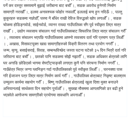
पर्ने कर दस्तुर समयमानै बुझाई जरीबाना बाट बचौँ ।, सडक अवरोध हुनेगरी निर्माण
सामाग्री नराखौँ ।, ढलमा अनावश्यक फोहोर नफालौँ, ढललाई बन्द हुन नदिऊँ ।, पाल्तु
कुकुरहरु सडकमा नछोडौँ, घरमा नै बाँधेर राखी रेविज विरुद्धको खोप लगाऔँ । , सडक
चोकमा होडिङ्गवोर्ड, साईनवोर्ड, व्यानर राख्दा गाउँपालिका सँग पूर्व स्वीकृत लिएर मात्र
राखौँ । , उद्योग व्यवसाय संचालन गर्दा गाउँपालिकाबाट सिफारिस लिएर मात्र संचालन गरौँ
। , व्यवसाय संचालन भएपछि गाउँपालिकामा आफ्नो व्यवसाय दर्ता गरि प्रमाण पत्र लिऔँ
। , अखाद्य, मिसावटयूक्त खाद्य सामाग्रीहरुको विक्री वितरण तथा प्रयोग नगरौँ । ,
जन्म, मृत्यू, बसाईसराई, विवाह, सम्बन्धविच्छेद जस्ता घटना घटेको ३५ दिन भित्रै दर्ता गरि
जरिवाना बाट बचौँ । , छतको पानि सडकमा सोझै नझारौँ ।, सडक अधिकार क्षेत्रको लागि
घर अगाडि छोडिएको भागमा सेफ्टीट्याङ्की लगाएत कुनै पनि संरचना निर्माण नगरौँ ।,
गाउँक्षेत्र भित्र जग्गा प्लानिङ्ग गर्दा गाउँपालिकाको पूर्व स्वीकृत लिऔँ । , घरनक्शा पास
गरि ईजाजन पत्र लिएर मात्र निर्माण कार्य गरौँ । , गाउँपालिका क्षेत्रबाट निकृष्ट बालश्रम
उन्मूलन कार्यमा सहयोग गरौँ । , बिष्णु गाउँपालिका क्षेत्रलाई खुला दिशा मुक्त बनाउने
अभियानलाई सार्थकता दिन सहयोग पुर्याऔँ । , सुख्खा मौसममा आगलागिको डर बढी हुने
भएकोले आगोजन्य सामग्रीको प्रयोगमा सावधानि अपनाऔँ ।