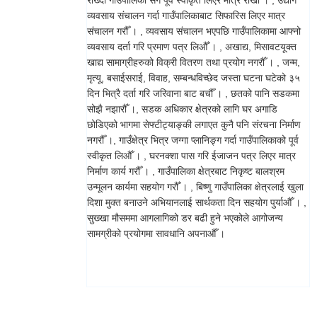
राख्दा गाउँपालिका सँग पूर्व स्वीकृत लिएर मात्र राखौँ । , उद्योग
व्यवसाय संचालन गर्दा गाउँपालिकाबाट सिफारिस लिएर मात्र
संचालन गरौँ । , व्यवसाय संचालन भएपछि गाउँपालिकामा आफ्नो
व्यवसाय दर्ता गरि प्रमाण पत्र लिऔँ । , अखाद्य, मिसावटयूक्त
खाद्य सामाग्रीहरुको विक्री वितरण तथा प्रयोग नगरौँ । , जन्म,
मृत्यू, बसाईसराई, विवाह, सम्बन्धविच्छेद जस्ता घटना घटेको ३५
दिन भित्रै दर्ता गरि जरिवाना बाट बचौँ । , छतको पानि सडकमा
सोझै नझारौँ ।, सडक अधिकार क्षेत्रको लागि घर अगाडि
छोडिएको भागमा सेफ्टीट्याङ्की लगाएत कुनै पनि संरचना निर्माण
नगरौँ ।, गाउँक्षेत्र भित्र जग्गा प्लानिङ्ग गर्दा गाउँपालिकाको पूर्व
स्वीकृत लिऔँ । , घरनक्शा पास गरि ईजाजन पत्र लिएर मात्र
निर्माण कार्य गरौँ । , गाउँपालिका क्षेत्रबाट निकृष्ट बालश्रम
उन्मूलन कार्यमा सहयोग गरौँ । , बिष्णु गाउँपालिका क्षेत्रलाई खुला
दिशा मुक्त बनाउने अभियानलाई सार्थकता दिन सहयोग पुर्याऔँ । ,
सुख्खा मौसममा आगलागिको डर बढी हुने भएकोले आगोजन्य
सामग्रीको प्रयोगमा सावधानि अपनाऔँ ।