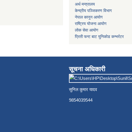
अर्थ मन्त्रालय
केन्द्रीय पञ्जिकरण विभाग
नेपाल कानुन आयोग
राष्ट्रिय योजना आयोग
लोक सेवा आयोग
प्रिती फन्ट बाट युनिकोड कन्भर्रटर
सूचना अधिकारी
सुनिल कुमार यादव
9854039544