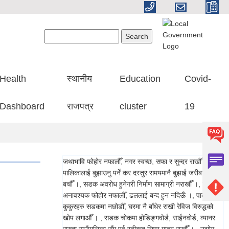
Search form
Search
Health
स्थानीय
Education
Covid-
Dashboard
राजपत्र
cluster
19
जथाभावि फोहोर नफालौँ, नगर स्वच्छ, सफा र सुन्दर राखौँ ।, गाउँ
पालिकालाई बुझाउनु पर्ने कर दस्तुर समयमानै बुझाई जरीबाना बाट
बचौँ ।, सडक अवरोध हुनेगरी निर्माण सामाग्री नराखौँ ।, ढलमा
अनावश्यक फोहोर नफालौँ, ढललाई बन्द हुन नदिऊँ ।, पाल्तु
कुकुरहरु सडकमा नछोडौँ, घरमा नै बाँधेर राखी रेविज विरुद्धको
खोप लगाऔँ । , सडक चोकमा होडिङ्गवोर्ड, साईनवोर्ड, व्यानर