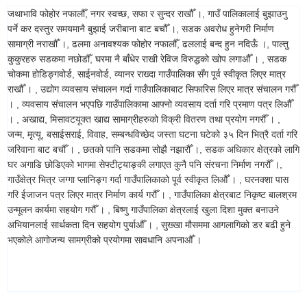
जथाभावि फोहोर नफालौँ, नगर स्वच्छ, सफा र सुन्दर राखौँ ।, गाउँ पालिकालाई बुझाउनु
पर्ने कर दस्तुर समयमानै बुझाई जरीबाना बाट बचौँ ।, सडक अवरोध हुनेगरी निर्माण
सामाग्री नराखौँ ।, ढलमा अनावश्यक फोहोर नफालौँ, ढललाई बन्द हुन नदिऊँ ।, पाल्तु
कुकुरहरु सडकमा नछोडौँ, घरमा नै बाँधेर राखी रेविज विरुद्धको खोप लगाऔँ । , सडक
चोकमा होडिङ्गवोर्ड, साईनवोर्ड, व्यानर राख्दा गाउँपालिका सँग पूर्व स्वीकृत लिएर मात्र
राखौँ । , उद्योग व्यवसाय संचालन गर्दा गाउँपालिकाबाट सिफारिस लिएर मात्र संचालन गरौँ
। , व्यवसाय संचालन भएपछि गाउँपालिकामा आफ्नो व्यवसाय दर्ता गरि प्रमाण पत्र लिऔँ
। , अखाद्य, मिसावटयूक्त खाद्य सामाग्रीहरुको विक्री वितरण तथा प्रयोग नगरौँ । ,
जन्म, मृत्यू, बसाईसराई, विवाह, सम्बन्धविच्छेद जस्ता घटना घटेको ३५ दिन भित्रै दर्ता गरि
जरिवाना बाट बचौँ । , छतको पानि सडकमा सोझै नझारौँ ।, सडक अधिकार क्षेत्रको लागि
घर अगाडि छोडिएको भागमा सेफ्टीट्याङ्की लगाएत कुनै पनि संरचना निर्माण नगरौँ ।,
गाउँक्षेत्र भित्र जग्गा प्लानिङ्ग गर्दा गाउँपालिकाको पूर्व स्वीकृत लिऔँ । , घरनक्शा पास
गरि ईजाजन पत्र लिएर मात्र निर्माण कार्य गरौँ । , गाउँपालिका क्षेत्रबाट निकृष्ट बालश्रम
उन्मूलन कार्यमा सहयोग गरौँ । , बिष्णु गाउँपालिका क्षेत्रलाई खुला दिशा मुक्त बनाउने
अभियानलाई सार्थकता दिन सहयोग पुर्याऔँ । , सुख्खा मौसममा आगलागिको डर बढी हुने
भएकोले आगोजन्य सामग्रीको प्रयोगमा सावधानि अपनाऔँ ।