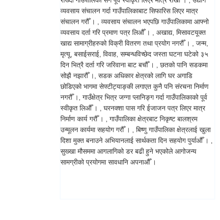
राख्दा गाउँपालिका सँग पूर्व स्वीकृत लिएर मात्र राखौँ । , उद्योग
व्यवसाय संचालन गर्दा गाउँपालिकाबाट सिफारिस लिएर मात्र
संचालन गरौँ । , व्यवसाय संचालन भएपछि गाउँपालिकामा आफ्नो
व्यवसाय दर्ता गरि प्रमाण पत्र लिऔँ । , अखाद्य, मिसावटयूक्त
खाद्य सामाग्रीहरुको विक्री वितरण तथा प्रयोग नगरौँ । , जन्म,
मृत्यू, बसाईसराई, विवाह, सम्बन्धविच्छेद जस्ता घटना घटेको ३५
दिन भित्रै दर्ता गरि जरिवाना बाट बचौँ । , छतको पानि सडकमा
सोझै नझारौँ ।, सडक अधिकार क्षेत्रको लागि घर अगाडि
छोडिएको भागमा सेफ्टीट्याङ्की लगाएत कुनै पनि संरचना निर्माण
नगरौँ ।, गाउँक्षेत्र भित्र जग्गा प्लानिङ्ग गर्दा गाउँपालिकाको पूर्व
स्वीकृत लिऔँ । , घरनक्शा पास गरि ईजाजन पत्र लिएर मात्र
निर्माण कार्य गरौँ । , गाउँपालिका क्षेत्रबाट निकृष्ट बालश्रम
उन्मूलन कार्यमा सहयोग गरौँ । , बिष्णु गाउँपालिका क्षेत्रलाई खुला
दिशा मुक्त बनाउने अभियानलाई सार्थकता दिन सहयोग पुर्याऔँ । ,
सुख्खा मौसममा आगलागिको डर बढी हुने भएकोले आगोजन्य
सामग्रीको प्रयोगमा सावधानि अपनाऔँ ।