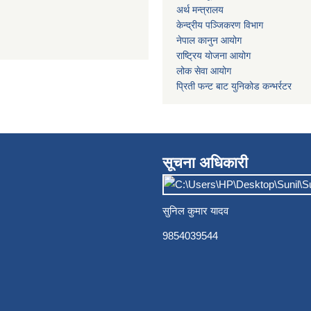
अर्थ मन्त्रालय
केन्द्रीय पञ्जिकरण विभाग
नेपाल कानुन आयोग
राष्ट्रिय योजना आयोग
लोक सेवा आयोग
प्रिती फन्ट बाट युनिकोड कन्भर्रटर
सूचना अधिकारी
सुनिल कुमार यादव
9854039544