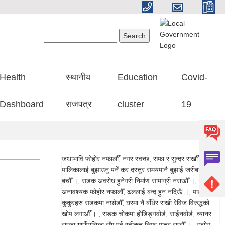
Search form
Search
Health
स्थानीय
Education
Covid-
Dashboard
राजपत्र
cluster
19
जथाभावि फोहोर नफालौँ, नगर स्वच्छ, सफा र सुन्दर राखौँ ।, गाउँ
पालिकालाई बुझाउनु पर्ने कर दस्तुर समयमानै बुझाई जरीबाना बाट
बचौँ ।, सडक अवरोध हुनेगरी निर्माण सामाग्री नराखौँ ।, ढलमा
अनावश्यक फोहोर नफालौँ, ढललाई बन्द हुन नदिऊँ ।, पाल्तु
कुकुरहरु सडकमा नछोडौँ, घरमा नै बाँधेर राखी रेविज विरुद्धको
खोप लगाऔँ । , सडक चोकमा होडिङ्गवोर्ड, साईनवोर्ड, व्यानर