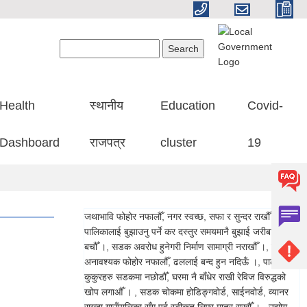
Search form
Search
Health
स्थानीय
Education
Covid-
Dashboard
राजपत्र
cluster
19
जथाभावि फोहोर नफालौँ, नगर स्वच्छ, सफा र सुन्दर राखौँ ।, गाउँ
पालिकालाई बुझाउनु पर्ने कर दस्तुर समयमानै बुझाई जरीबाना बाट
बचौँ ।, सडक अवरोध हुनेगरी निर्माण सामाग्री नराखौँ ।, ढलमा
अनावश्यक फोहोर नफालौँ, ढललाई बन्द हुन नदिऊँ ।, पाल्तु
कुकुरहरु सडकमा नछोडौँ, घरमा नै बाँधेर राखी रेविज विरुद्धको
खोप लगाऔँ । , सडक चोकमा होडिङ्गवोर्ड, साईनवोर्ड, व्यानर