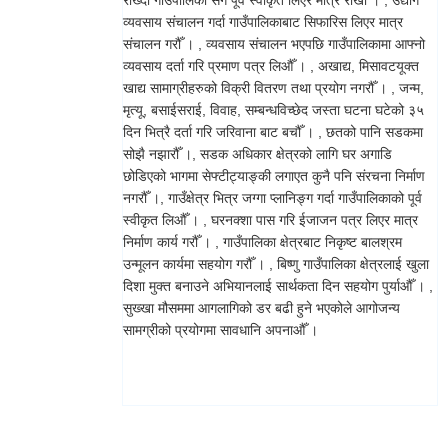
राख्दा गाउँपालिका सँग पूर्व स्वीकृत लिएर मात्र राखौँ । , उद्योग
व्यवसाय संचालन गर्दा गाउँपालिकाबाट सिफारिस लिएर मात्र
संचालन गरौँ । , व्यवसाय संचालन भएपछि गाउँपालिकामा आफ्नो
व्यवसाय दर्ता गरि प्रमाण पत्र लिऔँ । , अखाद्य, मिसावटयूक्त
खाद्य सामाग्रीहरुको विक्री वितरण तथा प्रयोग नगरौँ । , जन्म,
मृत्यू, बसाईसराई, विवाह, सम्बन्धविच्छेद जस्ता घटना घटेको ३५
दिन भित्रै दर्ता गरि जरिवाना बाट बचौँ । , छतको पानि सडकमा
सोझै नझारौँ ।, सडक अधिकार क्षेत्रको लागि घर अगाडि
छोडिएको भागमा सेफ्टीट्याङ्की लगाएत कुनै पनि संरचना निर्माण
नगरौँ ।, गाउँक्षेत्र भित्र जग्गा प्लानिङ्ग गर्दा गाउँपालिकाको पूर्व
स्वीकृत लिऔँ । , घरनक्शा पास गरि ईजाजन पत्र लिएर मात्र
निर्माण कार्य गरौँ । , गाउँपालिका क्षेत्रबाट निकृष्ट बालश्रम
उन्मूलन कार्यमा सहयोग गरौँ । , बिष्णु गाउँपालिका क्षेत्रलाई खुला
दिशा मुक्त बनाउने अभियानलाई सार्थकता दिन सहयोग पुर्याऔँ । ,
सुख्खा मौसममा आगलागिको डर बढी हुने भएकोले आगोजन्य
सामग्रीको प्रयोगमा सावधानि अपनाऔँ ।