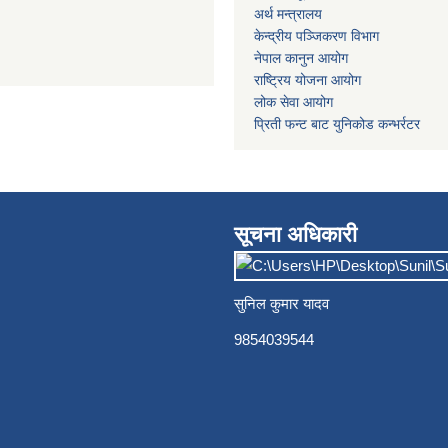
अर्थ मन्त्रालय
केन्द्रीय पञ्जिकरण विभाग
नेपाल कानुन आयोग
राष्ट्रिय योजना आयोग
लोक सेवा आयोग
प्रिती फन्ट बाट युनिकोड कन्भर्रटर
सूचना अधिकारी
सुनिल कुमार यादव
9854039544